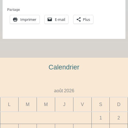
Partage
Imprimer
E-mail
Plus
Calendrier
août 2026
L
M
M
J
V
S
D
1
2