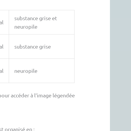
substance grise et
al
neuropile
al
substance grise
al
neuropile
e pour accéder à l’image légendée
st organisé en :