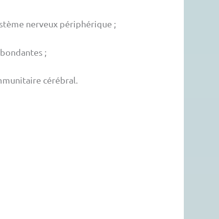
système nerveux périphérique ;
 abondantes ;
mmunitaire cérébral.