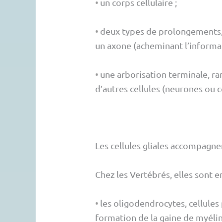
•
un corps cellulaire ;
•
deux types de prolongements, l
un axone (acheminant l’informat
•
une arborisation terminale, ra
d’autres cellules (neurones ou c
Les cellules gliales accompagnen
Chez les Vertébrés, elles sont e
•
les oligodendrocytes, cellule
formation de la gaine de myélin