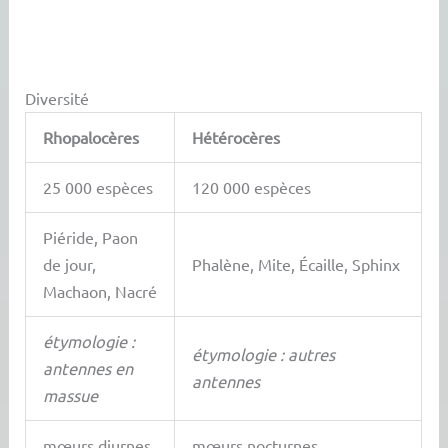
Diversité
Rhopalocères
Hétérocères
25 000 espèces
120 000 espèces
Piéride, Paon
de jour,
Phalène, Mite, Écaille, Sphinx
Machaon, Nacré
étymologie :
étymologie : autres
antennes en
antennes
massue
mœurs diurnes
mœurs nocturnes