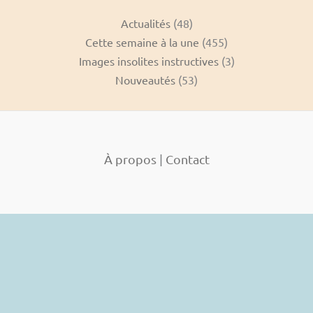
Actualités
(48)
Cette semaine à la une
(455)
Images insolites instructives
(3)
Nouveautés
(53)
À propos
|
Contact