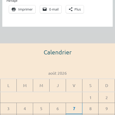
Partage
Imprimer
E-mail
Plus
Calendrier
août 2026
L
M
M
J
V
S
D
1
2
3
4
5
6
7
8
9