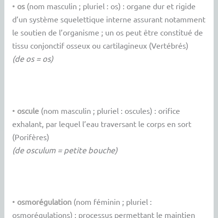
•
os
(nom masculin ; pluriel : os) : organe dur et rigide
d’un système squelettique interne assurant notamment
le soutien de l’organisme ; un os peut être constitué de
tissu conjonctif osseux ou cartilagineux (Vertébrés)
(de os = os)
•
oscule
(nom masculin ; pluriel : oscules) : orifice
exhalant, par lequel l’eau traversant le corps en sort
(Porifères)
(de osculum = petite bouche)
•
osmorégulation
(nom féminin ; pluriel :
osmorégulations) : processus permettant le maintien