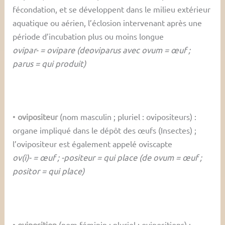
fécondation, et se développent dans le milieu extérieur
aquatique ou aérien, l’éclosion intervenant après une
période d’incubation plus ou moins longue
ovipar- = ovipare (deoviparus avec ovum = œuf ;
parus = qui produit)
•
ovipositeur
(nom masculin ; pluriel : ovipositeurs) :
organe impliqué dans le dépôt des œufs (Insectes) ;
l’ovipositeur est également appelé oviscapte
ov(i)- = œuf ; -positeur = qui place (de ovum = œuf ;
positor = qui place)
•
oviposition
(nom féminin ; pluriel : ovipositions) :