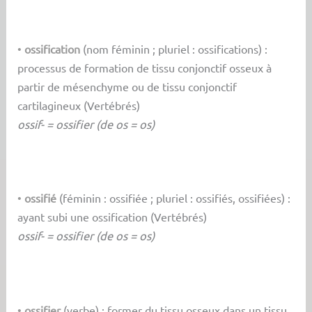
•
ossification
(nom féminin ; pluriel : ossifications) :
processus de formation de tissu conjonctif osseux à
partir de mésenchyme ou de tissu conjonctif
cartilagineux (Vertébrés)
ossif- = ossifier (de os = os)
•
ossifié
(féminin : ossifiée ; pluriel : ossifiés, ossifiées) :
ayant subi une ossification (Vertébrés)
ossif- = ossifier (de os = os)
•
ossifier
(verbe) : former du tissu osseux dans un tissu