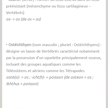
prééxistant (mésenchyme ou tissu cartilagineux –
Vertébrés)
os- = os (de os = os)
•
Ostéichthyen
(nom masculin ; pluriel : Ostéichthyens) :
désigne un taxon de Vertébrés caractérisé notamment
par la possession d’un squelette principalement osseux,
incluant des groupes aquatiques comme les
Téléostéens et aériens comme les Tétrapodes
osté(o)- = os ; -icht(h)- = poisson (de osteon = os ;
ikhthus = poisson)