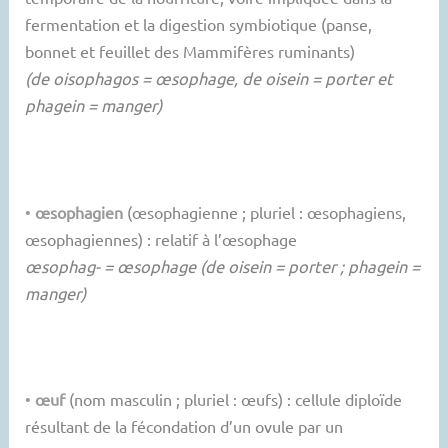
fermentation et la digestion symbiotique (panse,
bonnet et feuillet des Mammifères ruminants)
(de oisophagos = œsophage, de oisein = porter et
phagein = manger)
•
œsophagien
(œsophagienne ; pluriel : œsophagiens,
œsophagiennes) : relatif à l’œsophage
œsophag- = œsophage (de oisein = porter ; phagein =
manger)
•
œuf
(nom masculin ; pluriel : œufs) : cellule diploïde
résultant de la fécondation d’un ovule par un