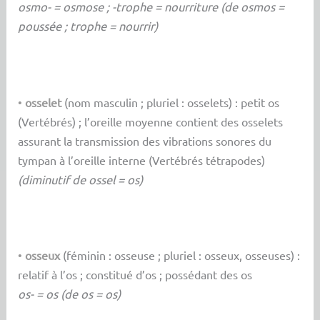
osmo- = osmose ; -trophe = nourriture (de osmos =
poussée ; trophe = nourrir)
•
osselet
(nom masculin ; pluriel : osselets) : petit os
(Vertébrés) ; l’oreille moyenne contient des osselets
assurant la transmission des vibrations sonores du
tympan à l’oreille interne (Vertébrés tétrapodes)
(diminutif de ossel = os)
•
osseux
(féminin : osseuse ; pluriel : osseux, osseuses) :
relatif à l’os ; constitué d’os ; possédant des os
os- = os (de os = os)