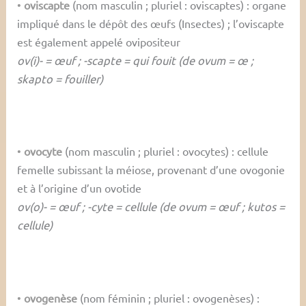
•
oviscapte
(nom masculin ; pluriel : oviscaptes) : organe
impliqué dans le dépôt des œufs (Insectes) ; l’oviscapte
est également appelé ovipositeur
ov(i)- = œuf ; -scapte = qui fouit (de ovum = œ ;
skapto = fouiller)
•
ovocyte
(nom masculin ; pluriel : ovocytes) : cellule
femelle subissant la méiose, provenant d’une ovogonie
et à l’origine d’un ovotide
ov(o)- = œuf ; -cyte = cellule (de ovum = œuf ; kutos =
cellule)
•
ovogenèse
(nom féminin ; pluriel : ovogenèses) :