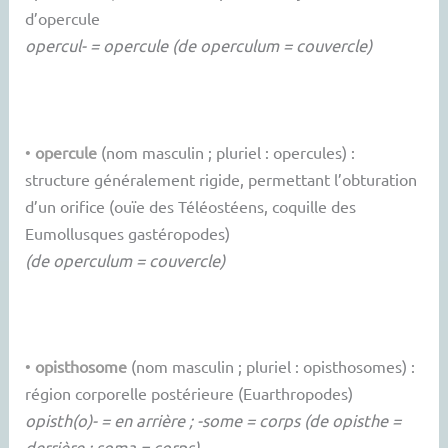
d’opercule
opercul- = opercule (de operculum = couvercle)
•
opercule
(nom masculin ; pluriel : opercules) :
structure généralement rigide, permettant l’obturation
d’un orifice (ouïe des Téléostéens, coquille des
Eumollusques gastéropodes)
(de operculum = couvercle)
•
opisthosome
(nom masculin ; pluriel : opisthosomes) :
région corporelle postérieure (Euarthropodes)
opisth(o)- = en arrière ; -some = corps (de opisthe =
derrière ; soma = corps)