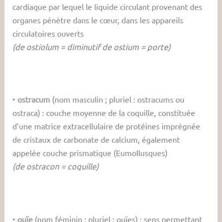
cardiaque par lequel le liquide circulant provenant des
organes pénètre dans le cœur, dans les appareils
circulatoires ouverts
(de ostiolum = diminutif de ostium = porte)
•
ostracum
(nom masculin ; pluriel : ostracums ou
ostraca) : couche moyenne de la coquille, constituée
d’une matrice extracellulaire de protéines imprégnée
de cristaux de carbonate de calcium, également
appelée couche prismatique (Eumollusques)
(de ostracon = coquille)
•
ouïe
(nom féminin ; pluriel : ouïes) : sens permettant