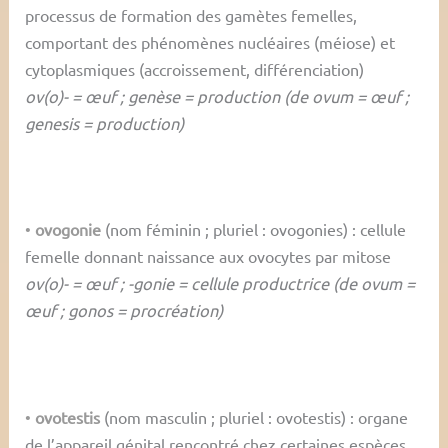
processus de formation des gamètes femelles,
comportant des phénomènes nucléaires (méiose) et
cytoplasmiques (accroissement, différenciation)
ov(o)- = œuf ; genèse = production (de ovum = œuf ;
genesis = production)
•
ovogonie
(nom féminin ; pluriel : ovogonies) : cellule
femelle donnant naissance aux ovocytes par mitose
ov(o)- = œuf ; -gonie = cellule productrice (de ovum =
œuf ; gonos = procréation)
•
ovotestis
(nom masculin ; pluriel : ovotestis) : organe
de l’appareil génital rencontré chez certaines espèces