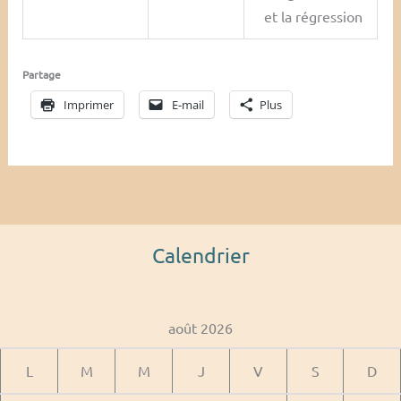
et la régression
Partage
Imprimer
E-mail
Plus
Calendrier
août 2026
L
M
M
J
V
S
D