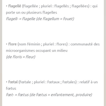
•
flagellé
(flagellée ; pluriel : flagellés ; flagellées) : qui
porte un ou plusieurs flagelles
flagell- = flagelle (de flagellum = fouet)
•
flore
(nom féminin ; pluriel : flores) : communauté des
microorganismes occupant un milieu
(de floris = fleur)
•
fœtal
(fœtale ; pluriel : fœtaux ; fœtales) : relatif à un
fœtus
fœt- = fœtus (de fœtus = enfantement, produire)