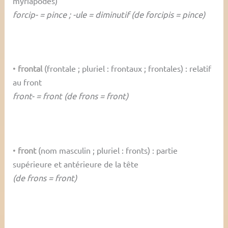
myriapodes)
forcip- = pince ; -ule = diminutif (de forcipis = pince)
•
frontal
(frontale ; pluriel : frontaux ; frontales) : relatif
au front
front- = front (de frons = front)
•
front
(nom masculin ; pluriel : fronts) : partie
supérieure et antérieure de la tête
(de frons = front)