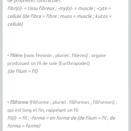
de propriétés contractiles
fibr(o)- = tissu fibreux ; -my(o)- = muscle ; -cyte =
cellule (de fibra = fibre ; muos = muscle ; kutos =
cellule)
•
filière
(nom féminin ; pluriel : filières) : organe
produisant un fil de soie (Eurthropodes)
(de filum = fil)
•
filiforme
(filiforme ; pluriel : filiformes ; filiformes) :
qui est long et fin, rappelant un fil
fil(i)- = fil ; -forme = en forme de (de filum = fil ; de
forma = forme)