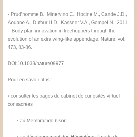
•
Prud’homme B., Minervino C., Hocine M., Cande J.D.,
Aouane A., Dufour H.D., Kassner V.A., Gompel N., 2011
– Body plan innovation in treehoppers through the
evolution of an extra wing-like appendage. Nature, vol.
473, 83-86.
DOI:10.1038/nature09977
Pour en savoir plus :
•
consulter les pages du cabinet de curiosités virtuel
consacrées
•
au
Membracide bison
•
au
développement des Hémiptères à partir de