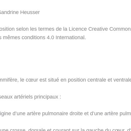
Sandrine Heusser
sposition selon les termes de la Licence Creative Commons 
 mêmes conditions 4.0 International.
fère, le cœur est situé en position centrale et ventrale
sseaux artériels principaux :
origine d’une artère pulmonaire droite et d’une artère pu
n une crosse, dorsale et courant sur la gauche du cœur, 