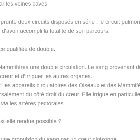
ar les veines caves
runte deux circuits disposés en série : le circuit pulmonai
 d’avoir accompli la totalité de son parcours.
ce qualifiée de double.
Mammifères une double circulation. Le sang provenant 
œur et d’irriguer les autres organes.
t les appareils circulatoires des Oiseaux et des Mammifè
rsalement du côté droit du cœur. Elle irrigue en particulie
l
via
les artères pectorales.
st-elle rendue possible ?
: une propulsion du sang par un cœur cloisonné