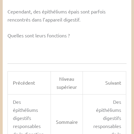
Cependant, des épithéliums épais sont parfois
rencontrés dans l’appareil digestif.
Quelles sont leurs fonctions ?
Niveau
Précédent
Suivant
supérieur
Des
Des
épithéliums
épithéliums
digestifs
digestifs
Sommaire
responsables
responsables
de la digestion
de la