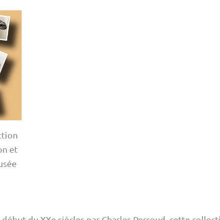
ction
on et
usée
au début du XXe siècles par Charles Perroud, cette coll