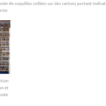
osée de coquilles collées sur des cartons portant indica
ecte.
ction
on et
usée