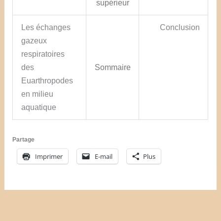
supérieur
Les échanges
Conclusion
gazeux
respiratoires
des
Sommaire
Euarthropodes
en milieu
aquatique
Partage
Imprimer
E-mail
Plus