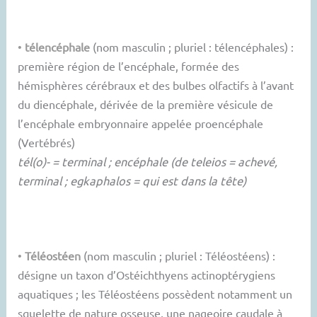
•
télencéphale
(nom masculin ; pluriel : télencéphales) :
première région de l’encéphale, formée des
hémisphères cérébraux et des bulbes olfactifs à l’avant
du diencéphale, dérivée de la première vésicule de
l’encéphale embryonnaire appelée proencéphale
(Vertébrés)
tél(o)- = terminal ; encéphale (de teleios = achevé,
terminal ; egkaphalos = qui est dans la tête)
•
Téléostéen
(nom masculin ; pluriel : Téléostéens) :
désigne un taxon d’Ostéichthyens actinoptérygiens
aquatiques ; les Téléostéens possèdent notamment un
squelette de nature osseuse, une nageoire caudale à