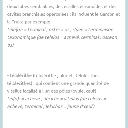
deux lobes semblables, des écailles élasmoïdes et des
cavités branchiales operculées ; ils incluent le Gardon et
la Truite par exemple
télé(o)- = terminal ; osté- = os ; -(i)en = terminaison
taxonomique (de teleios = achevé, terminal ; osteon =
os)
•
télolécithe
(télolécithe ; pluriel : télolécithes,
télolécithes) : qui contient une grande quantité de
vitellus localisé à l’un des pôles (ovule, œuf)
tél(o)- = achevé ; -lécithe = vitellus (de teleios =
achevé, terminal ; lekithos = jaune d’œuf)