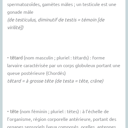
spermatozoïdes, gamètes mâles ; un testicule est une
gonade mâle
(de testiculus, diminutif de testis = témoin [de
virilité])
•
têtard
(nom masculin ; pluriel : têtards) : forme
larvaire caractérisée par un corps globuleux portant une
queue postérieure (Chordés)
têtard = à grosse tête (de testa = tête, crâne)
•
tête
(nom féminin ; pluriel : têtes) : à l’échelle de
l’organisme, région corporelle antérieure, portant des
organes sensoriels (yeux composés, ocelles, antennes,