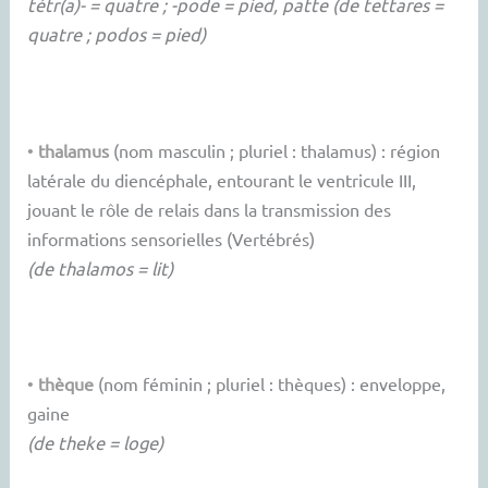
tétr(a)- = quatre ; -pode = pied, patte (de tettares =
quatre ; podos = pied)
•
thalamus
(nom masculin ; pluriel : thalamus) : région
latérale du diencéphale, entourant le ventricule III,
jouant le rôle de relais dans la transmission des
informations sensorielles (Vertébrés)
(de thalamos = lit)
•
thèque
(nom féminin ; pluriel : thèques) : enveloppe,
gaine
(de theke = loge)