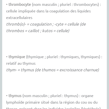
•
thrombocyte
(nom masculin ; pluriel : thrombocytes) :
cellule impliquée dans la coagulation des liquides
extracellulaires
thromb(o)- = coagulation ; -cyte = cellule (de
thrombos = caillot ; kutos = cellule)
•
thymique
(thymique ; pluriel : thymiques, thymiques) :
relatif au thymus
thym- = thymus (de thumos = excroissance charnue)
•
thymus
(nom masculin ; pluriel : thymus) : organe
lymphoïde primaire situé dans la région du cou ou du
thorax, présent chez les individus juvéniles (Vertébrés)