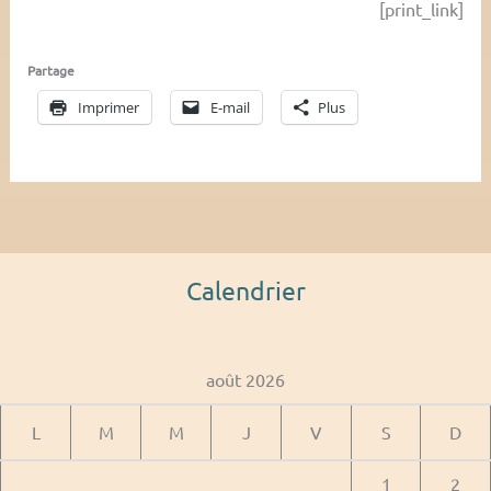
[print_link]
Partage
Imprimer
E-mail
Plus
Calendrier
août 2026
L
M
M
J
V
S
D
1
2