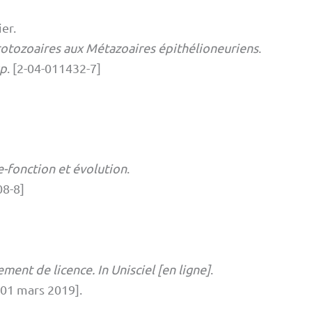
ier
.
rotozoaires aux Métazoaires épithélioneuriens
.
up
.
[
2-04-011432-7
]
e-fonction et évolution
.
08-8
]
ent de licence. In Unisciel [en ligne]
.
 01 mars 2019].