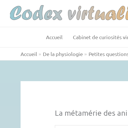
Aller
au
contenu
Accueil
Cabinet de curiosités vi
Accueil
De la physiologie
Petites question
La métamérie des anim