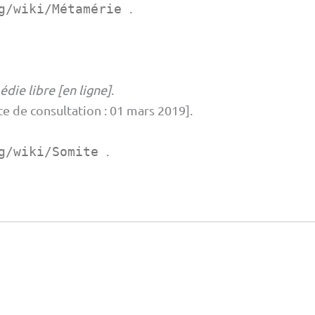
.
g/wiki/Métamérie
édie libre [en ligne]
.
e de consultation : 01 mars 2019].
.
g/wiki/Somite