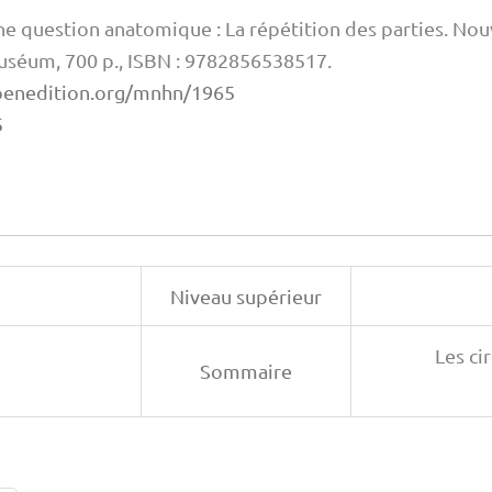
ne question anatomique : La répétition des parties. Nouv
Muséum, 700 p., ISBN : 9782856538517.
penedition.org/mnhn/1965
5
Niveau supérieur
Les ci
Sommaire