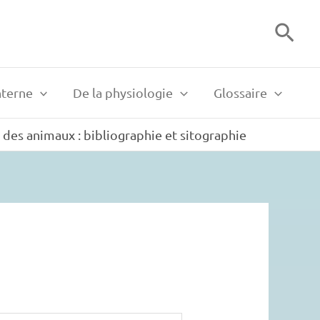
Rech
nterne
De la physiologie
Glossaire
des animaux : bibliographie et sitographie