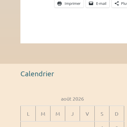
Imprimer
E-mail
Plu
Calendrier
août 2026
L
M
M
J
V
S
D