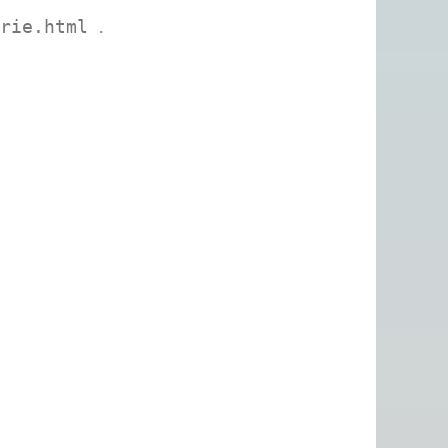
.
urie.html