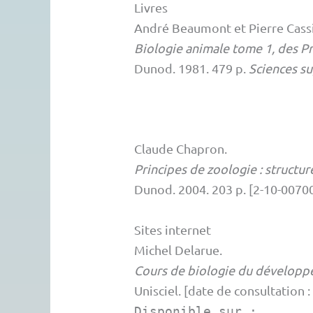
Livres
André
Beaumont
et
Pierre
Cass
Biologie animale tome 1, des P
Dunod.
1981.
479 p.
Sciences s
Claude
Chapron
.
Principes de zoologie : structur
Dunod.
2004.
203 p.
[
2-10-0070
Sites internet
Michel
Delarue
.
Cours de biologie du développem
Unisciel.
[date de consultation :
Disponible sur :