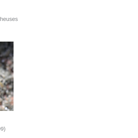
cheuses
n
09)