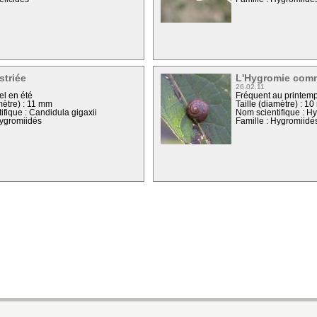
striée
L'Hygromie co
26.02.11
l en été
Fréquent au printem
mètre) : 11 mm
Taille (diamètre) : 1
ifique : Candidula gigaxii
Nom scientifique : Hy
Hygromiidés
Famille : Hygromiidé