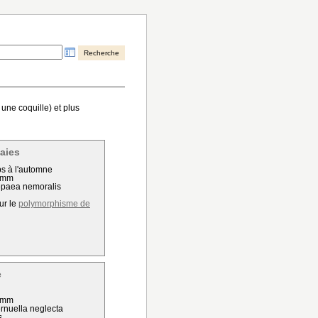
ne coquille) et plus
aies
s à l'automne
2 mm
epaea nemoralis
ur le
polymorphisme de
e
0 mm
ernuella neglecta
s