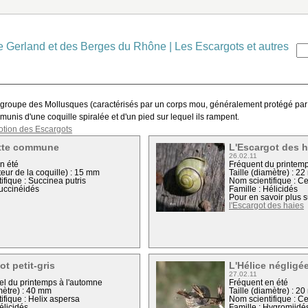
e Gerland et des Berges du Rhône
|
Les Escargots et autres
groupe des Mollusques (caractérisés par un corps mou, généralement protégé par u
nis d'une coquille spiralée et d'un pied sur lequel ils rampent.
tion des Escargots
tte commune
L'Escargot des h
26.02.11
n été
Fréquent du printemp
teur de la coquille) : 15 mm
Taille (diamètre) : 2
ifique : Succinea putris
Nom scientifique : C
Succinéidés
Famille : Hélicidés
Pour en savoir plus s
l'Escargot des haies
ot petit-gris
L'Hélice négligé
27.02.11
l du printemps à l'automne
Fréquent en été
mètre) : 40 mm
Taille (diamètre) : 2
ifique : Helix aspersa
Nom scientifique : C
élicidés
Famille : Hygromiidé