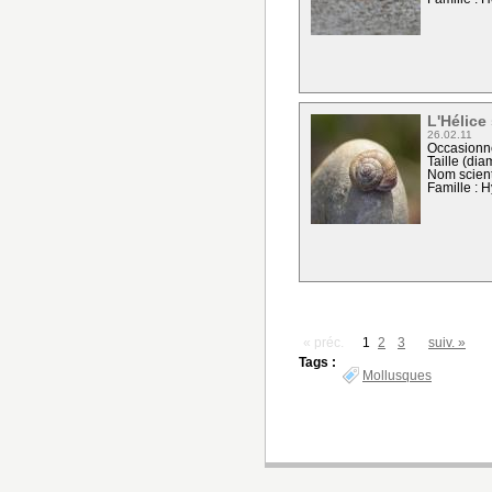
L'Hélice 
26.02.11
Occasionne
Taille (dia
Nom scient
Famille : 
« préc.
1
2
3
suiv. »
Tags :
Mollusques