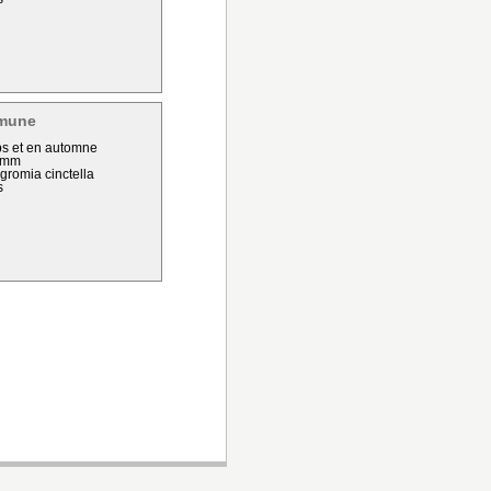
mmune
ps et en automne
0 mm
gromia cinctella
s