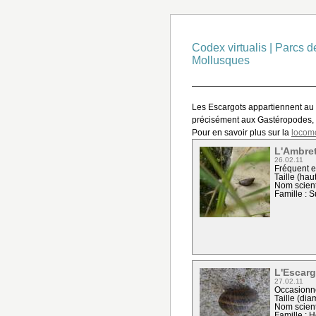
Codex virtualis
|
Parcs d
Mollusques
Les Escargots appartiennent au 
précisément aux Gastéropodes, mu
Pour en savoir plus sur la
locomo
L'Ambre
26.02.11
Fréquent e
Taille (hau
Nom scient
Famille : 
L'Escarg
27.02.11
Occasionne
Taille (dia
Nom scient
Famille : H